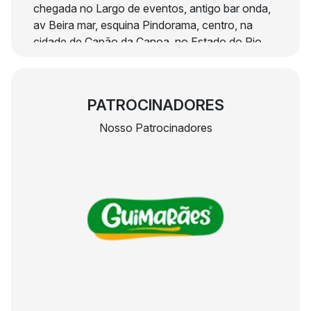
chegada no Largo de eventos, antigo bar onda,
av Beira mar, esquina Pindorama, centro, na
cidade de Capão da Canoa, no Estado do Rio
Grande Do Sul, com participação de qualquer
interessado, observada as condições de idade
do item 1.7.
PATROCINADORES
Os percursos serão 48km (solo, dupla ou
Nosso Patrocinadores
quinteto) e 25km (solo, dupla e
quinteto).
A programação completa e demais informações
estão disponíveis no website
www.summer48k.com.br.
A prova será no dia 06/12/2025 com largada em
Itapeva (48k) e Arroio do Sal (25k).
A prova se realizará com qualquer condição