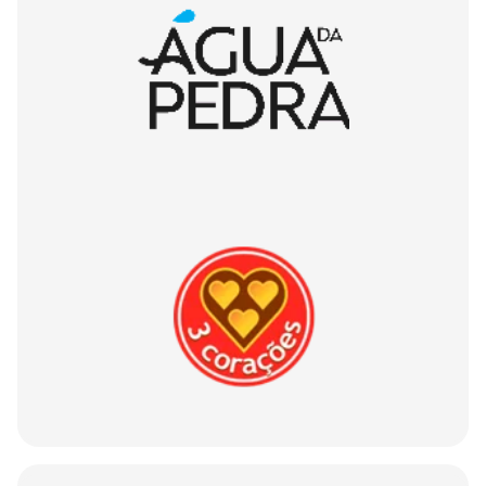
climática.
Programação do evento:
7h20 – Abertura do local de largada dos 48k
7h30 – Largada da prova dos 48k ( Solo,
primeiro da dupla e quinteto)
8h20 – Abertura do local de largada dos 25k
8h30 – Largada da prova dos 25k (Solo, primeiro
da dupla e quinteto).
8h30 – Abertura do lounge da prova
13h30 – Início da cerimônia de premiação